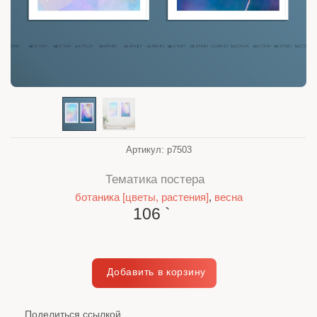
Артикул:
p7503
Тематика постера
ботаника [цветы, растения]
,
весна
106
`
Поделиться ссылкой