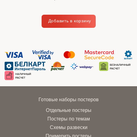
Готовые наборы постеров
Отдельные постеры
Постеры по темам
Схемы развески
Примерить постеры